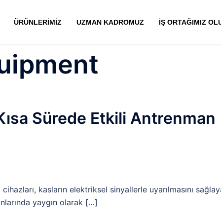
ÜRÜNLERİMİZ
UZMAN KADROMUZ
İŞ ORTAĞIMIZ OL
quipment
Kısa Sürede Etkili Antrenman
hazları, kasların elektriksel sinyallerle uyarılmasını sağla
lanlarında yaygın olarak […]