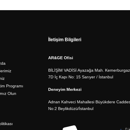
İletişim Bilgileri
AR&GE Ofisi
zda
BİLİŞİM VADİSİ Ayazağa Mah. Kemerburgaz 
lerimiz
7D İç Kapı No: 15 Sarıyer / İstanbul
miz
tim Programı
Deneyim Merkezi
ımız Olun
Adnan Kahveci Mahallesi Büyükdere Caddesi 
No:2 Beylikdüzü/İstanbul
olitikası