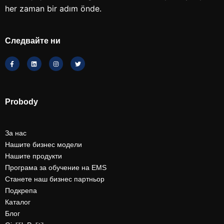
her zaman bir adım önde.
Следвайте ни
Probody
За нас
Нашите бизнес модели
Нашите продукти
Програма за обучение на EMS
Станете наш бизнес партньор
Подкрепа
Каталог
Блог