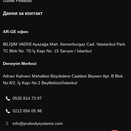
Gizlilik Politikası
Данни за контакт
AR-GE офис
BİLİŞİM VADİSİ Ayazağa Mah. Kemerburgaz Cad. Vaistanbul Park
7C Blok No: 7D İç Kapı No: 15 Sarıyer / İstanbul
Deneyim Merkezi
Adnan Kahveci Mahallesi Büyükdere Caddesi Beysen Apt. B Blok
No:8/2, İç Kapı No:2 Beylikdüzü/İstanbul
0535 814 73 97
0212 856 05 98
info@probodysystems.com