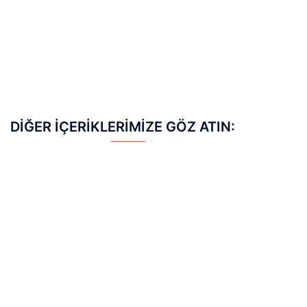
DIĞER İÇERIKLERIMIZE GÖZ ATIN:
EMS Antrenmanı: Kısa Sürede