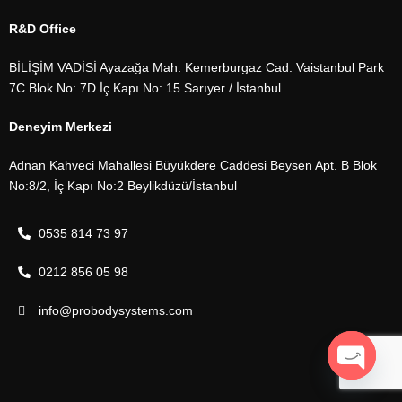
R&D Office
BİLİŞİM VADİSİ Ayazağa Mah. Kemerburgaz Cad. Vaistanbul Park
7C Blok No: 7D İç Kapı No: 15 Sarıyer / İstanbul
Deneyim Merkezi
Adnan Kahveci Mahallesi Büyükdere Caddesi Beysen Apt. B Blok
No:8/2, İç Kapı No:2 Beylikdüzü/İstanbul
0535 814 73 97
0212 856 05 98
info@probodysystems.com
OPEN C