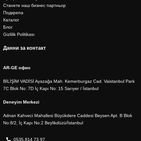
Станете наш бизнес партньор
Подкрепа
Каталог
Блог
Gizlilik Politikası
Данни за контакт
AR-GE офис
BİLİŞİM VADİSİ Ayazağa Mah. Kemerburgaz Cad. Vaistanbul Park
7C Blok No: 7D İç Kapı No: 15 Sarıyer / İstanbul
Deneyim Merkezi
Adnan Kahveci Mahallesi Büyükdere Caddesi Beysen Apt. B Blok
No:8/2, İç Kapı No:2 Beylikdüzü/İstanbul
0535 814 73 97