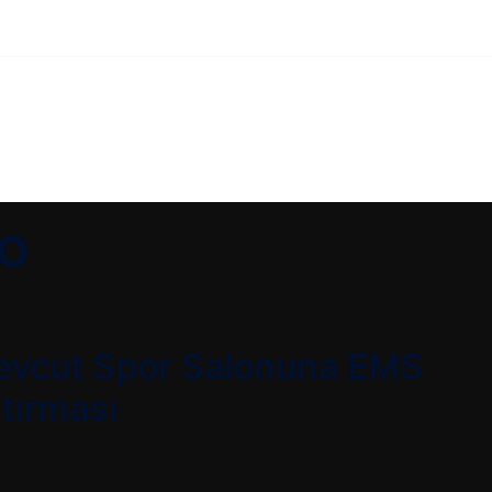
o
evcut Spor Salonuna EMS
ştırması