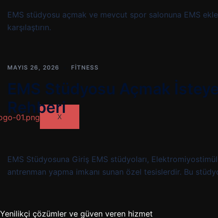
EMS stüdyosu açmak ve mevcut spor salonuna EMS eklemek 
karşılaştırın.
MAYIS 26, 2026
FITNESS
EMS Stüdyosu Açmak İsteyen
Rehberi
X
EMS Stüdyosuna Giriş EMS stüdyoları, Elektromiyostimülasyo
antrenman yapma imkanı sunan özel tesislerdir. Bu stüdyo
Yenilikçi çözümler ve güven veren hizmet