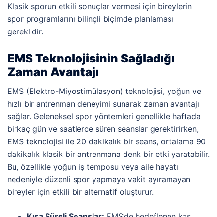
Klasik
sporun
etkili
sonuçlar
vermesi
için
bireylerin
spor
programlarını
bilinçli
biçimde
planlaması
gereklidir.
EMS Teknolojisinin Sağladığı
Zaman Avantajı
EMS (Elektro-Miyostimülasyon) teknolojisi, yoğun ve
hızlı bir antrenman deneyimi sunarak zaman avantajı
sağlar. Geleneksel spor yöntemleri genellikle haftada
birkaç gün ve saatlerce süren seanslar gerektirirken,
EMS teknolojisi ile 20 dakikalık bir seans, ortalama 90
dakikalık klasik bir antrenmana denk bir etki yaratabilir.
Bu, özellikle yoğun iş temposu veya aile hayatı
nedeniyle düzenli spor yapmaya vakit ayıramayan
bireyler için etkili bir alternatif oluşturur.
Kısa Süreli Seanslar:
EMS’de hedeflenen kas