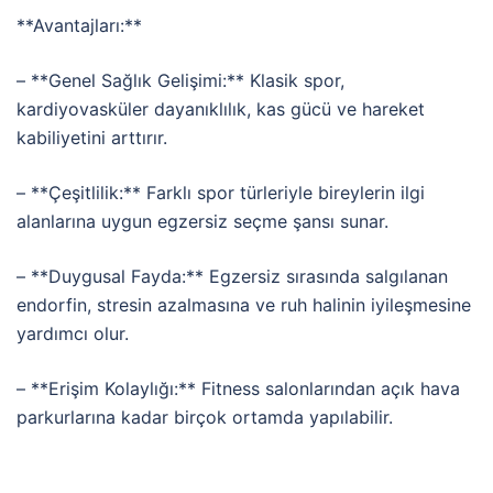
**Avantajları:**
–
**Genel
Sağlık
Gelişimi:**
Klasik
spor,
kardiyovasküler
dayanıklılık,
kas
gücü
ve
hareket
kabiliyetini
arttırır.
–
**Çeşitlilik:**
Farklı
spor
türleriyle
bireylerin
ilgi
alanlarına
uygun
egzersiz
seçme
şansı
sunar.
–
**Duygusal
Fayda:**
Egzersiz
sırasında
salgılanan
endorfin,
stresin
azalmasına
ve
ruh
halinin
iyileşmesine
yardımcı
olur.
–
**Erişim
Kolaylığı:**
Fitness
salonlarından
açık
hava
parkurlarına
kadar
birçok
ortamda
yapılabilir.