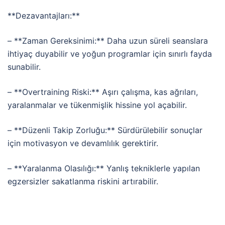
**Dezavantajları:**
–
**Zaman
Gereksinimi:**
Daha
uzun
süreli
seanslara
ihtiyaç
duyabilir
ve
yoğun
programlar
için
sınırlı
fayda
sunabilir.
–
**Overtraining
Riski:**
Aşırı
çalışma,
kas
ağrıları,
yaralanmalar
ve
tükenmişlik
hissine
yol
açabilir.
–
**Düzenli
Takip
Zorluğu:**
Sürdürülebilir
sonuçlar
için
motivasyon
ve
devamlılık
gerektirir.
–
**Yaralanma
Olasılığı:**
Yanlış
tekniklerle
yapılan
egzersizler
sakatlanma
riskini
artırabilir.