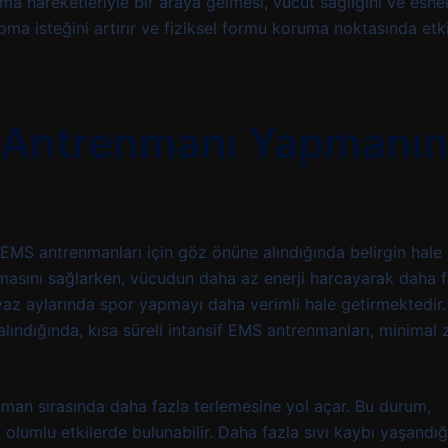
ma hareketleriyle bir araya gelmesi, vücut sağlığını ve esnek
ma isteğini artırır ve fiziksel formu koruma noktasında etkil
 Antrenmanı Yapmanı
EMS antrenmanları için göz önüne alındığında belirgin hale g
lmasını sağlarken, vücudun daha az enerji harcayarak daha f
 yaz aylarında spor yapmayı daha verimli hale getirmektedir
alındığında, kısa süreli intansif EMS antrenmanları, minimal
man sırasında daha fazla terlemesine yol açar. Bu durum,
lumlu etkilerde bulunabilir. Daha fazla sıvı kaybı yaşandığı