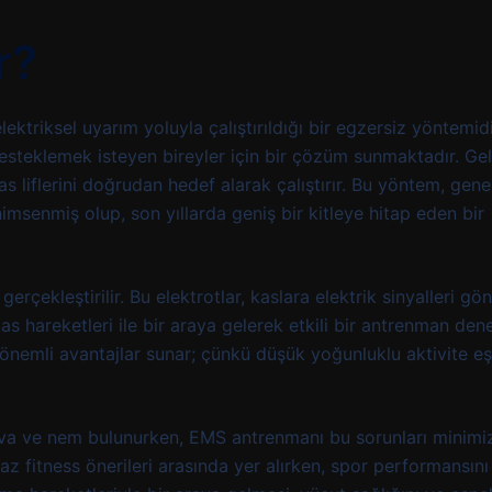
r?
ktriksel uyarım yoluyla çalıştırıldığı bir egzersiz yöntemidi
desteklemek isteyen bireyler için bir çözüm sunmaktadır. Ge
 liflerini doğrudan hedef alarak çalıştırır. Bu yöntem, genel
imsenmiş olup, son yıllarda geniş bir kitleye hitap eden bir
gerçekleştirilir. Bu elektrotlar, kaslara elektrik sinyalleri g
as hareketleri ile bir araya gelerek etkili bir antrenman den
önemli avantajlar sunar; çünkü düşük yoğunluklu aktivite eş
hava ve nem bulunurken, EMS antrenmanı bu sorunları minim
yaz fitness önerileri arasında yer alırken, spor performansını