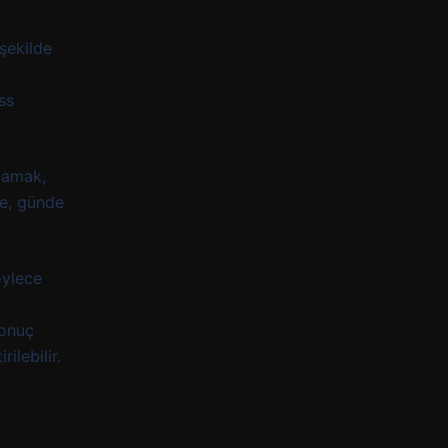
 şekilde
ss
ğlamak,
de, günde
öylece
Sonuç
ilebilir.