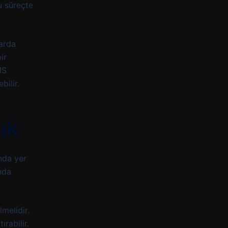
bu süreçte
larda
ir
MS
bilir.
ık
nda yer
nda
melidir.
rabilir.