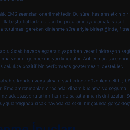
lık EMS seansları önerilmektedir. Bu süre, kasların etkin bir
ır. İlk başta haftada üç gün bu programı uygulamak, vücut
 tutulması gereken dinlenme süreleriyle birleştiğinde, fitne
tadır. Sıcak havada egzersiz yaparken yeterli hidrasyon sa
 daha verimli geçmesine yardımcı olur. Antrenman sürelerin
 sıcaklıkta pozitif bir performans göstermesini destekler.
i, sabah erkenden veya akşam saatlerinde düzenlenmelidir; b
lur. Ems antrenmanları sırasında, dinamik ısınma ve soğuma
rine adaptasyonu artırır hem de sakatlanma riskini azaltır. 
ygulandığında sıcak havada da etkili bir şekilde gerçekleştir
enme İpuçları