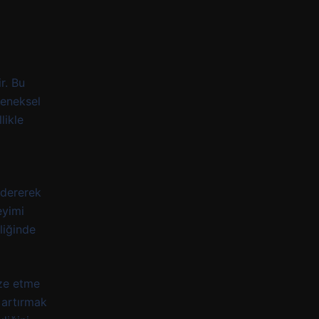
r. Bu
leneksel
likle
öndererek
eyimi
liğinde
ize etme
 artırmak