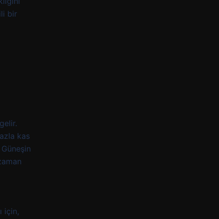
liğini
i bir
n
elir.
azla kas
. Güneşin
 zaman
 için,