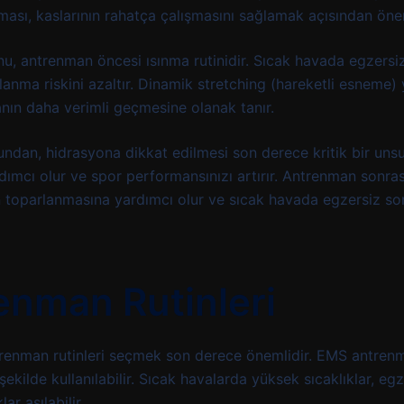
lması, kaslarının rahatça çalışmasını sağlamak açısından öne
nu, antrenman öncesi ısınma rutinidir. Sıcak havada egzersi
lanma riskini azaltır. Dinamik stretching (hareketli esneme)
anın daha verimli geçmesine olanak tanır.
ndan, hidrasyona dikkat edilmesi son derece kritik bir unsu
dımcı olur ve spor performansınızı artırır. Antrenman sonras
n toparlanmasına yardımcı olur ve sıcak havada egzersiz so
enman Rutinleri
trenman rutinleri seçmek son derece önemlidir. EMS antren
şekilde kullanılabilir. Sıcak havalarda yüksek sıcaklıklar, eg
ar aşılabilir.