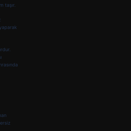
m taşır.
z
 yaparak
rdur.
ı
nrasında
man
zersiz