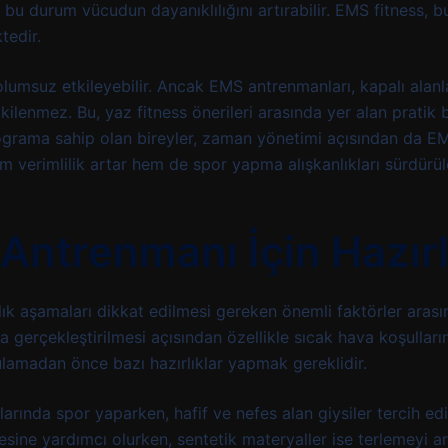
da, bu durum vücudun dayanıklılığını artırabilir. EMS fitness, 
tedir.
 olumsuz etkileyebilir. Ancak EMS antrenmanları, kapalı alan
ilenmez. Bu, yaz fitness önerileri arasında yer alan pratik b
ograma sahip olan bireyler, zaman yönetimi açısından da E
 verimlilik artar hem de spor yapma alışkanlıkları sürdürüle
Antrenmanı İçin Hazırl
ık aşamaları dikkat edilmesi gereken önemli faktörler arası
a gerçekleştirilmesi açısından özellikle sıcak hava koşulları
gulamadan önce bazı hazırlıklar yapmak gereklidir.
rında spor yaparken, hafif ve nefes alan giysiler tercih edil
ne yardımcı olurken, sentetik materyaller ise terlemeyi artı