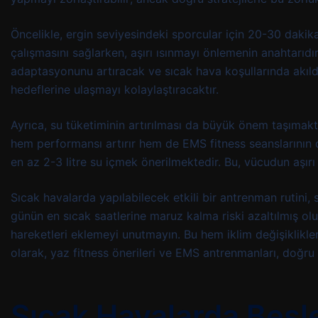
Öncelikle, ergin seviyesindeki sporcular için 20-30 dakika
çalışmasını sağlarken, aşırı ısınmayı önlemenin anahtarıd
adaptasyonunu artıracak ve sıcak hava koşullarında akılda
hedeflerine ulaşmayı kolaylaştıracaktır.
Ayrıca, su tüketiminin artırılması da büyük önem taşımak
hem performansı artırır hem de EMS fitness seanslarının
en az 2-3 litre su içmek önerilmektedir. Bu, vücudun aşırı
Sıcak havalarda yapılabilecek etkili bir antrenman rutin
günün en sıcak saatlerine maruz kalma riski azaltılmış o
hareketleri eklemeyi unutmayın. Bu hem iklim değişiklikle
olarak, yaz fitness önerileri ve EMS antrenmanları, doğru u
Sıcak Havalarda Besl