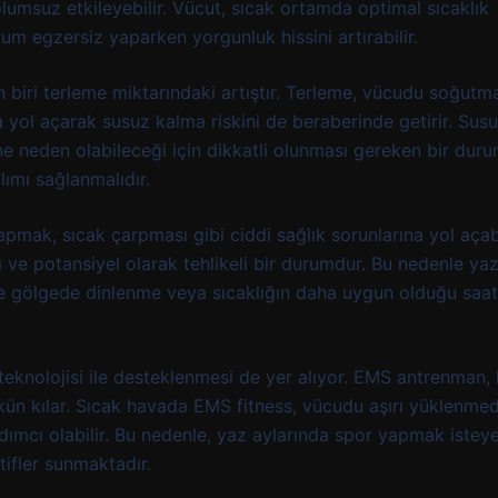
lumsuz etkileyebilir. Vücut, sıcak ortamda optimal sıcaklık
um egzersiz yaparken yorgunluk hissini artırabilir.
biri terleme miktarındaki artıştır. Terleme, vücudu soğutma
a yol açarak susuz kalma riskini de beraberinde getirir. Sus
 neden olabileceği için dikkatli olunması gereken bir duru
lımı sağlanmalıdır.
apmak, sıcak çarpması gibi ciddi sağlık sorunlarına yol açabi
ı ve potansiyel olarak tehlikeli bir durumdur. Bu nedenle ya
de gölgede dinlenme veya sıcaklığın daha uygun olduğu saat
teknolojisi ile desteklenmesi de yer alıyor. EMS antrenman, 
ümkün kılar. Sıcak havada EMS fitness, vücudu aşırı yüklenme
mcı olabilir. Bu nedenle, yaz aylarında spor yapmak istey
tifler sunmaktadır.