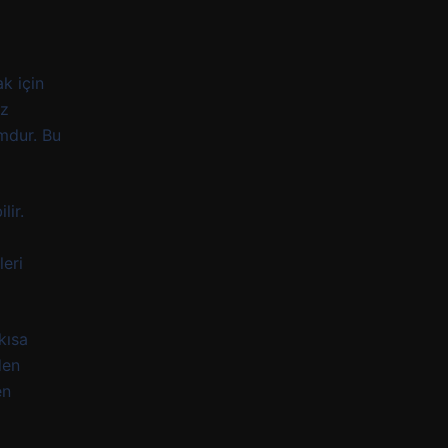
k için
uz
mdur. Bu
lir.
z
leri
kısa
den
en