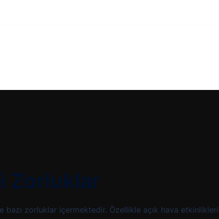
i Zorluklar
 bazı zorluklar içermektedir. Özellikle açık hava etkinlikler