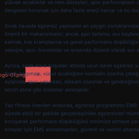
yüksek sıcaklıklar ve nem düzeyleri, spor performansını o
dengesini korumak için daha fazla enerji harcar ve bu dur
Sıcak havada egzersiz yapmanın en yaygın zorluklarından 
önemli bir mekanizmadır; ancak aşırı terleme, sıvı kaybın
kalmak, kas kramplarına ve genel performans düşüklüğüne
sebeple, spor öncesinde ve sırasında düzenli olarak sıvı a
Ayrıca, sıcak hava koşulları altında uzun süreli egzersiz y
Sıcak çarpması, vücut sıcaklığının normalin üzerine çıktığ
X
aylarında spor yaparken, dikkatli olunmalı ve gerektiğin
tercih etme gibi önlemler alınmalıdır.
Yaz fitness önerileri arasında, egzersiz programının EMS 
sürede etkili bir şekilde gerçekleştirilen egzersizleri m
koruyarak performans düşüklüğünü minimize etmeye yardı
bireyler için EMS antrenmanları, güvenli ve verimli alterna