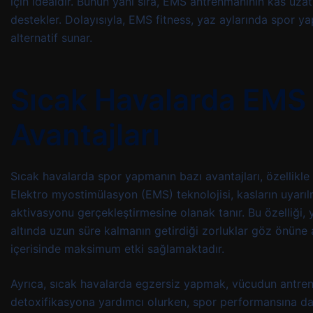
için idealdir. Bunun yanı sıra, EMS antrenmanının kas uzat
destekler. Dolayısıyla, EMS fitness, yaz aylarında spor yap
alternatif sunar.
Sıcak Havalarda EMS
Avantajları
Sıcak havalarda spor yapmanın bazı avantajları, özellikle 
Elektro myostimülasyon (EMS) teknolojisi, kasların uyarı
aktivasyonu gerçekleştirmesine olanak tanır. Bu özelliği,
altında uzun süre kalmanın getirdiği zorluklar göz önüne 
içerisinde maksimum etki sağlamaktadır.
Ayrıca, sıcak havalarda egzersiz yapmak, vücudun antren
detoxifikasyona yardımcı olurken, spor performansına da o