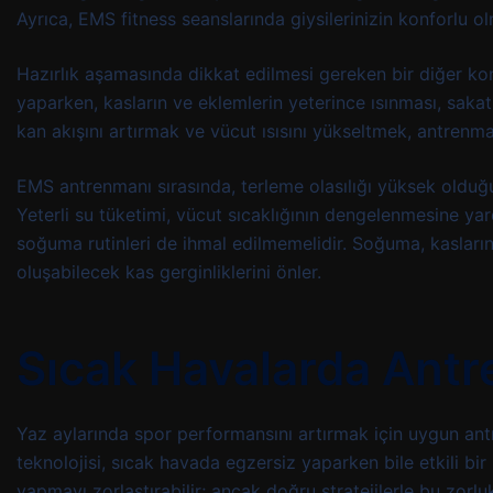
Ayrıca, EMS fitness seanslarında giysilerinizin konforlu o
Hazırlık aşamasında dikkat edilmesi gereken bir diğer ko
yaparken, kasların ve eklemlerin yeterince ısınması, sakat
kan akışını artırmak ve vücut ısısını yükseltmek, antrenm
EMS antrenmanı sırasında, terleme olasılığı yüksek olduğu
Yeterli su tüketimi, vücut sıcaklığının dengelenmesine yar
soğuma rutinleri de ihmal edilmemelidir. Soğuma, kasları
oluşabilecek kas gerginliklerini önler.
Sıcak Havalarda Antr
Yaz aylarında spor performansını artırmak için uygun an
teknolojisi, sıcak havada egzersiz yaparken bile etkili bir 
yapmayı zorlaştırabilir; ancak doğru stratejilerle bu zorlukl