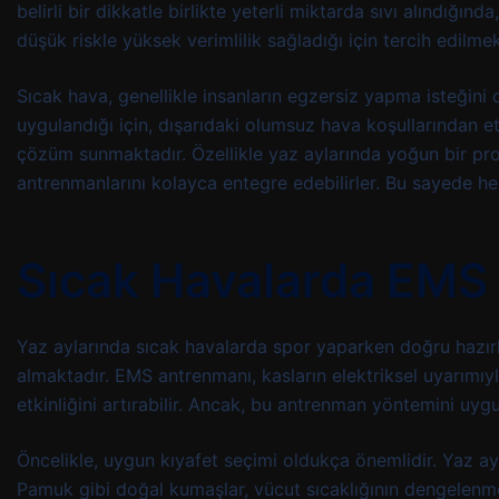
belirli bir dikkatle birlikte yeterli miktarda sıvı alındığın
düşük riskle yüksek verimlilik sağladığı için tercih edilmek
Sıcak hava, genellikle insanların egzersiz yapma isteğini
uygulandığı için, dışarıdaki olumsuz hava koşullarından etk
çözüm sunmaktadır. Özellikle yaz aylarında yoğun bir pr
antrenmanlarını kolayca entegre edebilirler. Bu sayede hem
Sıcak Havalarda EMS 
Yaz aylarında sıcak havalarda spor yaparken doğru hazırl
almaktadır. EMS antrenmanı, kasların elektriksel uyarımıyl
etkinliğini artırabilir. Ancak, bu antrenman yöntemini uy
Öncelikle, uygun kıyafet seçimi oldukça önemlidir. Yaz ayla
Pamuk gibi doğal kumaşlar, vücut sıcaklığının dengelenmesi