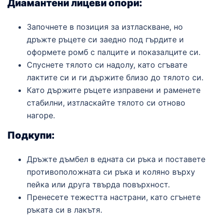
Диамантени лицеви опори:
Започнете в позиция за изтласкване, но
дръжте ръцете си заедно под гърдите и
оформете ромб с палците и показалците си.
Спуснете тялото си надолу, като сгъвате
лактите си и ги държите близо до тялото си.
Като държите ръцете изправени и раменете
стабилни, изтласкайте тялото си отново
нагоре.
Подкупи:
Дръжте дъмбел в едната си ръка и поставете
противоположната си ръка и коляно върху
пейка или друга твърда повърхност.
Пренесете тежестта настрани, като сгънете
ръката си в лакътя.