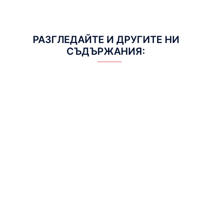
РАЗГЛЕДАЙТЕ И ДРУГИТЕ НИ
СЪДЪРЖАНИЯ:
EMS Antrenmanı: Kısa Sürede
Maksimum Sonuç Almanın Sırrı