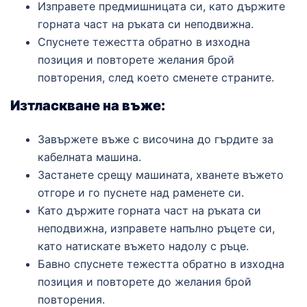
Изправете предмишницата си, като държите
горната част на ръката си неподвижна.
Спуснете тежестта обратно в изходна
позиция и повторете желания брой
повторения, след което сменете страните.
Изтласкване на въже:
Завържете въже с височина до гърдите за
кабелната машина.
Застанете срещу машината, хванете въжето
отгоре и го пуснете над раменете си.
Като държите горната част на ръката си
неподвижна, изправете напълно ръцете си,
като натискате въжето надолу с ръце.
Бавно спуснете тежестта обратно в изходна
позиция и повторете до желания брой
повторения.