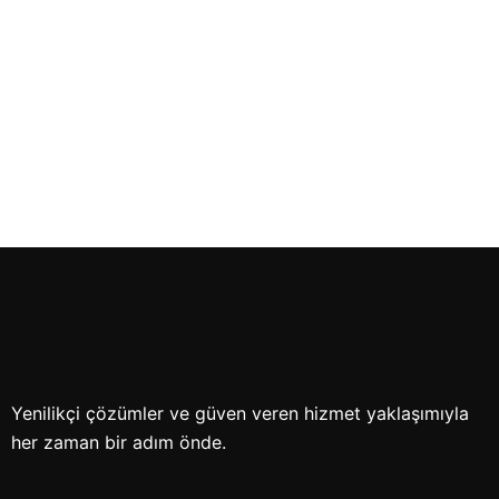
ProBodySystems ile EMS
Antrenmanı Nedir ve Nasıl
Çalışır?
Yenilikçi çözümler ve güven veren hizmet yaklaşımıyla
her zaman bir adım önde.