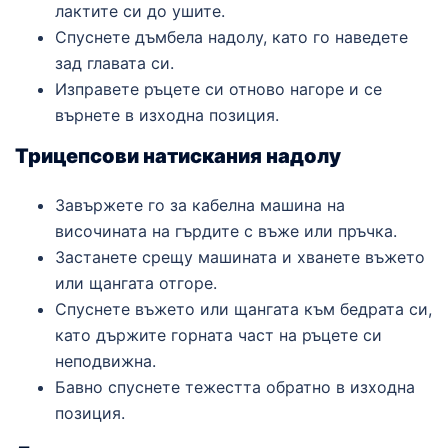
лактите си до ушите.
Спуснете дъмбела надолу, като го наведете
зад главата си.
Изправете ръцете си отново нагоре и се
върнете в изходна позиция.
Трицепсови натискания надолу
Завържете го за кабелна машина на
височината на гърдите с въже или пръчка.
Застанете срещу машината и хванете въжето
или щангата отгоре.
Спуснете въжето или щангата към бедрата си,
като държите горната част на ръцете си
неподвижна.
Бавно спуснете тежестта обратно в изходна
позиция.