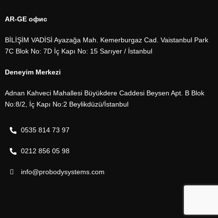
AR-GE офис
BİLİŞİM VADİSİ Ayazağa Mah. Kemerburgaz Cad. Vaistanbul Park
7C Blok No: 7D İç Kapı No: 15 Sarıyer / İstanbul
Deneyim Merkezi
Adnan Kahveci Mahallesi Büyükdere Caddesi Beysen Apt. B Blok
No:8/2, İç Kapı No:2 Beylikdüzü/İstanbul
0535 814 73 97
0212 856 05 98
info@probodysystems.com