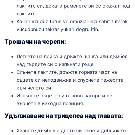
лактите си, докато раменете ви се окажат под
лактите.
Kollarınızı düz tutun ve omuzlarınızı sabit tutarak
vücudunuzu tekrar yukarı doğru itin.
Трошачи на черепи:
Легнете на пейка и дръжте щанга или дъмбел
над гърдите си с изпънати ръце.
Сгънете лактите, дръжте горната част на
ръцете си неподвижна и спуснете тежестта
към челото си.
Изпънете ръцете си отново нагоре и се
върнете в изходна позиция.
Удължаване на трицепса над главата:
Хванете дъмбел с двете си ръце и доближете