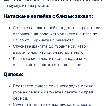
на мускулите на ръката.
Натискане на пейка с близък захват:
Легнете на плоска пейка и дръжте краката си
изправени на пода, като хванете щангата по-
близо от ширината на раменете.
Спуснете щангата до гърдите си, като
държите лактите си близо до тялото.
Като държите лактите си неподвижни,
изтласкайте щангата отново нагоре.
Дипове:
Поставете ръцете си на успоредка или на
ръба на пейка и изпънете краката си пред
себе си.
Спуснете тялото си надолу, като сгъвате