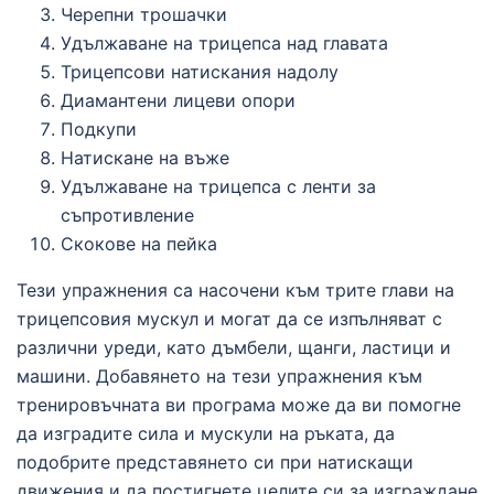
Черепни трошачки
Удължаване на трицепса над главата
Трицепсови натискания надолу
Диамантени лицеви опори
Подкупи
Натискане на въже
Удължаване на трицепса с ленти за
съпротивление
Скокове на пейка
Тези упражнения са насочени към трите глави на
трицепсовия мускул и могат да се изпълняват с
различни уреди, като дъмбели, щанги, ластици и
машини. Добавянето на тези упражнения към
тренировъчната ви програма може да ви помогне
да изградите сила и мускули на ръката, да
подобрите представянето си при натискащи
движения и да постигнете целите си за изграждане