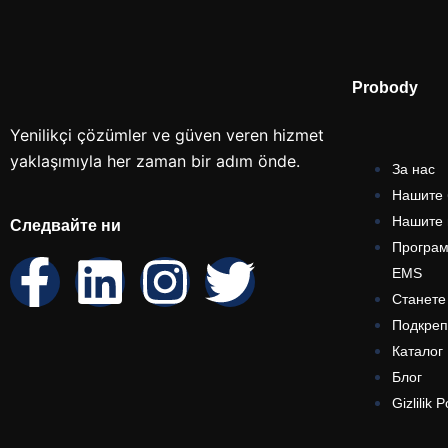
Probody
Yenilikçi çözümler ve güven veren hizmet
yaklaşımıyla her zaman bir adım önde.
За нас
Нашите 
Нашите 
Следвайте ни
Програм
EMS
Станете
Подкреп
Каталог
Блог
Gizlilik P