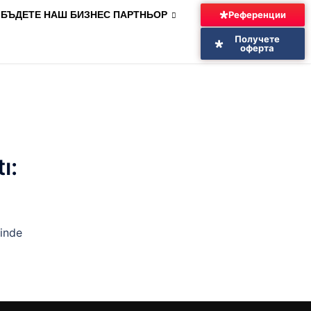
Референции
БЪДЕТЕ НАШ БИЗНЕС ПАРТНЬОР
Получете
оферта
ı:
ğinde