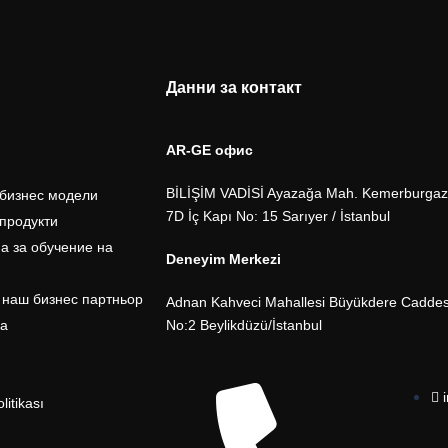
Данни за контакт
AR-GE офис
BİLİŞİM VADİSİ Ayazağa Mah. Kemerburgaz 
бизнес модели
7D İç Kapı No: 15 Sarıyer / İstanbul
продукти
а за обучение на
Deneyim Merkezi
 наш бизнес партньор
Adnan Kahveci Mahallesi Büyükdere Caddesi 
а
No:2 Beylikdüzü/İstanbul
olitikası