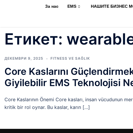
За нас
EMS
НАШИТЕ БИЗНЕС 
Етикет:
wearable
ДЕКЕМВРИ 9, 2025
FITNESS VE SAĞLIK
Core Kaslarını Güçlendirmek
Giyilebilir EMS Teknolojisi N
Core Kaslarının Önemi Core kasları, insan vücudunun merk
kritik bir rol oynar. Bu kaslar, karın […]