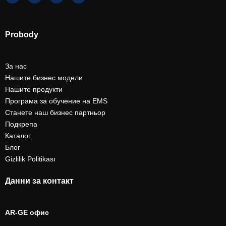
Probody
За нас
Нашите бизнес модели
Нашите продукти
Програма за обучение на EMS
Станете наш бизнес партньор
Подкрепа
Каталог
Блог
Gizlilik Politikası
Данни за контакт
AR-GE офис