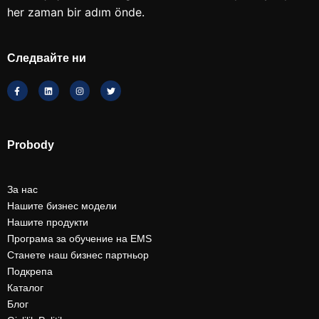
her zaman bir adım önde.
Следвайте ни
Probody
За нас
Нашите бизнес модели
Нашите продукти
Програма за обучение на EMS
Станете наш бизнес партньор
Подкрепа
Каталог
Блог