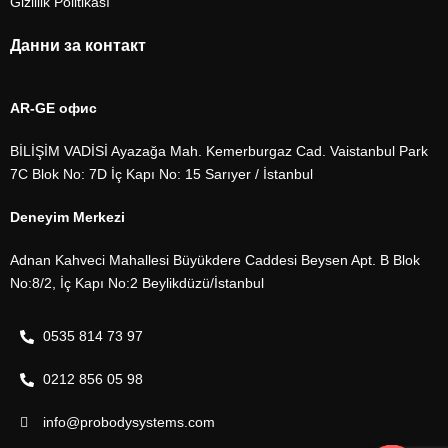
Gizlilik Politikası
Данни за контакт
AR-GE офис
BİLİŞİM VADİSİ Ayazağa Mah. Kemerburgaz Cad. Vaistanbul Park
7C Blok No: 7D İç Kapı No: 15 Sarıyer / İstanbul
Deneyim Merkezi
Adnan Kahveci Mahallesi Büyükdere Caddesi Beysen Apt. B Blok
No:8/2, İç Kapı No:2 Beylikdüzü/İstanbul
0535 814 73 97
0212 856 05 98
info@probodysystems.com