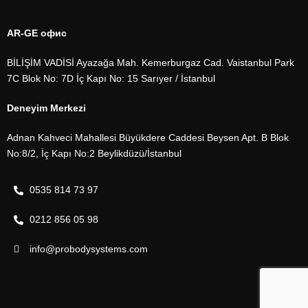
AR-GE офис
BİLİŞİM VADİSİ Ayazağa Mah. Kemerburgaz Cad. Vaistanbul Park
7C Blok No: 7D İç Kapı No: 15 Sarıyer / İstanbul
Deneyim Merkezi
Adnan Kahveci Mahallesi Büyükdere Caddesi Beysen Apt. B Blok
No:8/2, İç Kapı No:2 Beylikdüzü/İstanbul
0535 814 73 97
0212 856 05 98
info@probodysystems.com