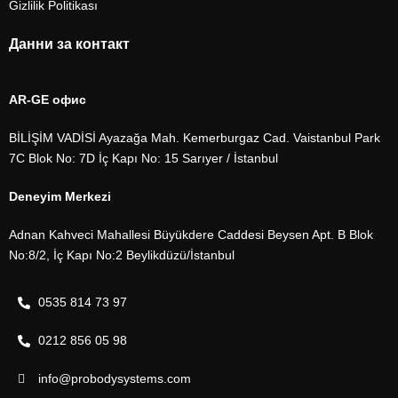
Gizlilik Politikası
Данни за контакт
AR-GE офис
BİLİŞİM VADİSİ Ayazağa Mah. Kemerburgaz Cad. Vaistanbul Park
7C Blok No: 7D İç Kapı No: 15 Sarıyer / İstanbul
Deneyim Merkezi
Adnan Kahveci Mahallesi Büyükdere Caddesi Beysen Apt. B Blok
No:8/2, İç Kapı No:2 Beylikdüzü/İstanbul
0535 814 73 97
0212 856 05 98
info@probodysystems.com