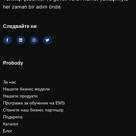
her zaman bir adım önde.
Следвайте ни
Probody
За нас
Нашите бизнес модели
Нашите продукти
Програма за обучение на EMS
Станете наш бизнес партньор
Подкрепа
Каталог
Блог