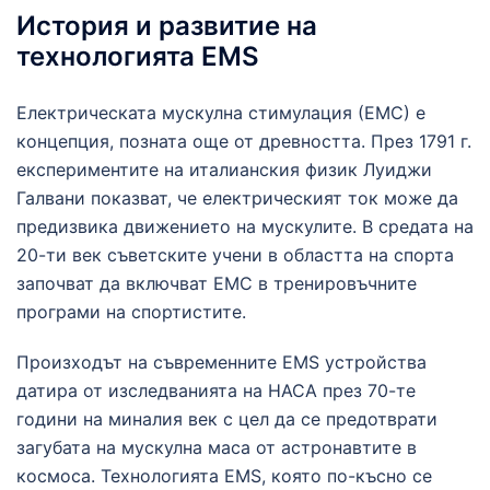
История и развитие на
технологията EMS
Електрическата мускулна стимулация (ЕМС) е
концепция, позната още от древността. През 1791 г.
експериментите на италианския физик Луиджи
Галвани показват, че електрическият ток може да
предизвика движението на мускулите. В средата на
20-ти век съветските учени в областта на спорта
започват да включват ЕМС в тренировъчните
програми на спортистите.
Произходът на съвременните EMS устройства
датира от изследванията на НАСА през 70-те
години на миналия век с цел да се предотврати
загубата на мускулна маса от астронавтите в
космоса. Технологията EMS, която по-късно се