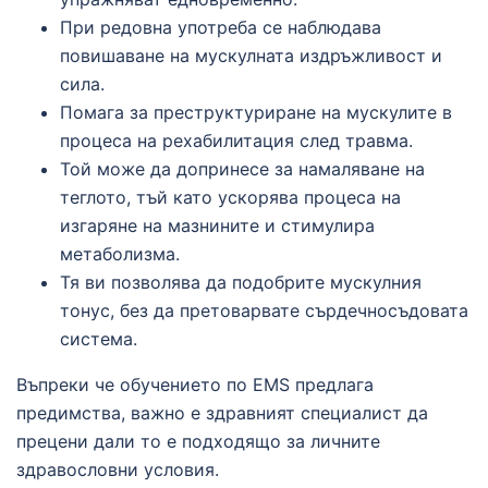
При редовна употреба се наблюдава
повишаване на мускулната издръжливост и
сила.
Помага за преструктуриране на мускулите в
процеса на рехабилитация след травма.
Той може да допринесе за намаляване на
теглото, тъй като ускорява процеса на
изгаряне на мазнините и стимулира
метаболизма.
Тя ви позволява да подобрите мускулния
тонус, без да претоварвате сърдечносъдовата
система.
Въпреки че обучението по EMS предлага
предимства, важно е здравният специалист да
прецени дали то е подходящо за личните
здравословни условия.