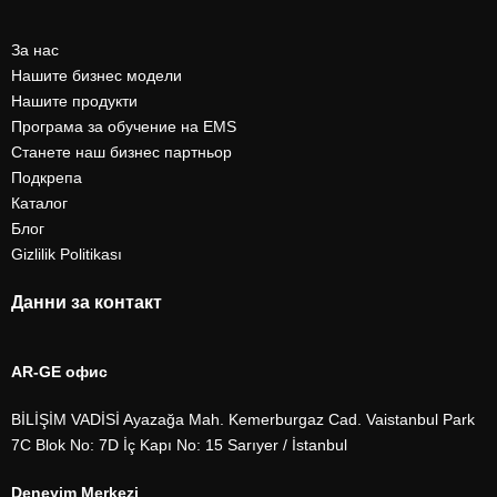
За нас
Нашите бизнес модели
Нашите продукти
Програма за обучение на EMS
Станете наш бизнес партньор
Подкрепа
Каталог
Блог
Gizlilik Politikası
Данни за контакт
AR-GE офис
BİLİŞİM VADİSİ Ayazağa Mah. Kemerburgaz Cad. Vaistanbul Park
7C Blok No: 7D İç Kapı No: 15 Sarıyer / İstanbul
Deneyim Merkezi