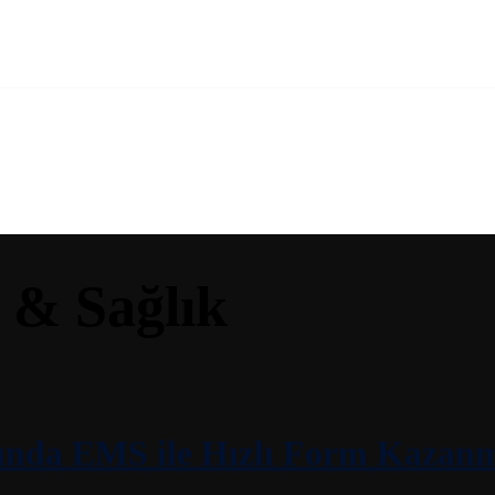
s & Sağlık
yında EMS ile Hızlı Form Kazan