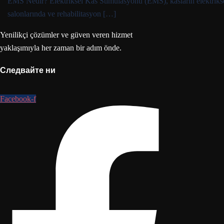
EMS Nedir? Elektriksel Kas Stimülasyonu (EMS), kasların elektriksel 
salonlarında ve rehabilitasyon […]
Yenilikçi çözümler ve güven veren hizmet
yaklaşımıyla her zaman bir adım önde.
Следвайте ни
Facebook-f