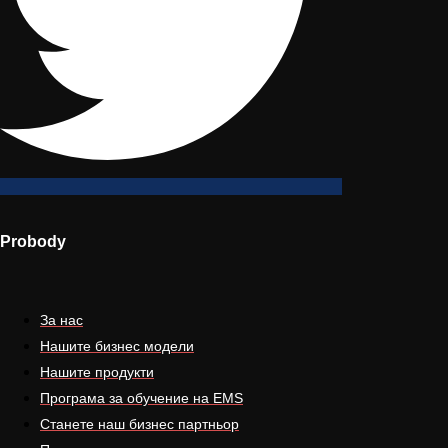
Probody
За нас
Нашите бизнес модели
Нашите продукти
Програма за обучение на EMS
Станете наш бизнес партньор