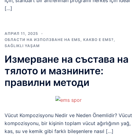
için, standart bir antrenman programı herkes için ideal
[…]
АПРИЛ 11, 2025
ОБЛАСТИ НА ИЗПОЛЗВАНЕ НА EMS
,
КАКВО Е EMS?
,
SAĞLIKLI YAŞAM
Измерване на състава на
тялото и мазнините:
правилни методи
Vücut Kompozisyonu Nedir ve Neden Önemlidir? Vücut
kompozisyonu, bir kişinin toplam vücut ağırlığının yağ,
kas, su ve kemik gibi farklı bileşenlere nasıl […]