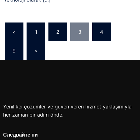
<
1
2
3
4
…
9
>
Yenilikçi çözümler ve güven veren hizmet yaklaşımıyla
her zaman bir adım önde.
Следвайте ни