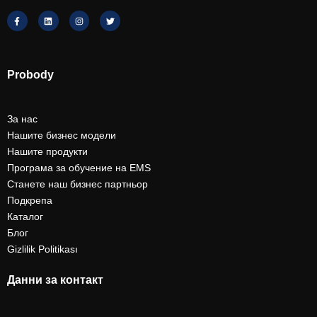
Probody
За нас
Нашите бизнес модели
Нашите продукти
Програма за обучение на EMS
Станете наш бизнес партньор
Подкрепа
Каталог
Блог
Gizlilik Politikası
Данни за контакт