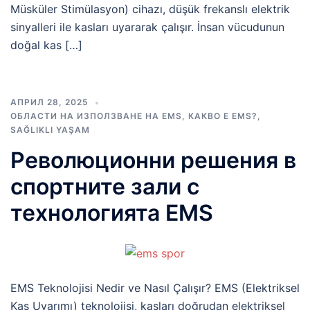
Müsküler Stimülasyon) cihazı, düşük frekanslı elektrik
sinyalleri ile kasları uyararak çalışır. İnsan vücudunun
doğal kas […]
АПРИЛ 28, 2025
ОБЛАСТИ НА ИЗПОЛЗВАНЕ НА EMS
,
КАКВО Е EMS?
,
SAĞLIKLI YAŞAM
Революционни решения в
спортните зали с
технологията EMS
EMS Teknolojisi Nedir ve Nasıl Çalışır? EMS (Elektriksel
Kas Uyarımı) teknolojisi, kasları doğrudan elektriksel