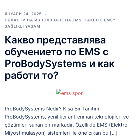
ЯНУАРИ 24, 2025
ОБЛАСТИ НА ИЗПОЛЗВАНЕ НА EMS
,
КАКВО Е EMS?
,
SAĞLIKLI YAŞAM
Какво представлява
обучението по EMS с
ProBodySystems и как
работи то?
ProBodySystems Nedir? Kısa Bir Tanıtım
ProBodySystems, yenilikçi antrenman teknolojileri ve
çözümleri sunan bir markadır. Özellikle EMS (Elektro-
Miyostimülasyon) sistemleri ile öne çıkan bu […]