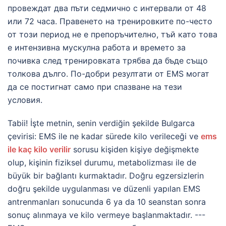
провеждат два пъти седмично с интервали от 48
или 72 часа. Правенето на тренировките по-често
от този период не е препоръчително, тъй като това
е интензивна мускулна работа и времето за
почивка след тренировката трябва да бъде също
толкова дълго. По-добри резултати от EMS могат
да се постигнат само при спазване на тези
условия.
Tabii! İşte metnin, senin verdiğin şekilde Bulgarca
çevirisi: EMS ile ne kadar sürede kilo verileceği ve
ems
ile kaç kilo verilir
sorusu kişiden kişiye değişmekte
olup, kişinin fiziksel durumu, metabolizması ile de
büyük bir bağlantı kurmaktadır. Doğru egzersizlerin
doğru şekilde uygulanması ve düzenli yapılan EMS
antrenmanları sonucunda 6 ya da 10 seanstan sonra
sonuç alınmaya ve kilo vermeye başlanmaktadır. ---