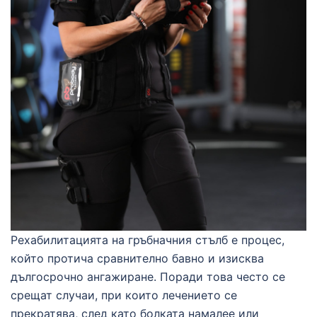
Рехабилитацията на гръбначния стълб е процес,
който протича сравнително бавно и изисква
дългосрочно ангажиране. Поради това често се
срещат случаи, при които лечението се
прекратява, след като болката намалее или