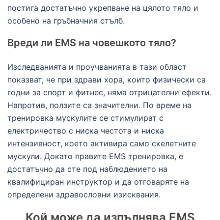
постига достатъчно укрепване на цялото тяло и
особено на гръбначния стълб.
Вреди ли EMS на човешкото тяло?
Изследванията и проучванията в тази област
показват, че при здрави хора, които физически са
годни за спорт и фитнес, няма отрицателни ефекти.
Напротив, ползите са значителни. По време на
тренировка мускулите се стимулират с
електричество с ниска честота и ниска
интензивност, което активира само скелетните
мускули. Докато правите EMS тренировка, е
достатъчно да сте под наблюдението на
квалифициран инструктор и да отговаряте на
определени здравословни изисквания.
Кой може да изпълнява EMS