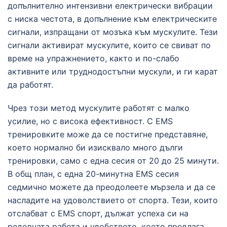
допълнително интензивни електрически вибрации
с ниска честота, в допълнение към електрическите
сигнали, изпращани от мозъка към мускулите. Тези
сигнали активират мускулите, които се свиват по
време на упражнението, както и по-слабо
активните или труднодостъпни мускули, и ги карат
да работят.
Чрез този метод мускулите работят с малко
усилие, но с висока ефективност. С EMS
тренировките може да се постигне представяне,
което нормално би изисквало много дълги
тренировки, само с една сесия от 20 до 25 минути.
В общ план, с една 20-минутна EMS сесия
седмично можете да преодолеете мързела и да се
насладите на удоволствието от спорта. Тези, които
отслабват с EMS спорт, дължат успеха си на
редовната работа и удобството, което предлага