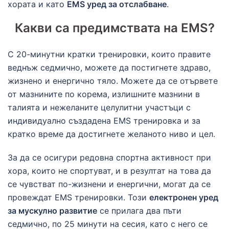
хората и като
EMS уред за отслабване
.
Какви са предимствата на EMS?
С 20-минутни кратки тренировки, които правите
веднъж седмично, можете да постигнете здраво,
жизнено и енергично тяло. Можете да се отървете
от мазнините по корема, излишните мазнини в
талията и нежеланите целулитни участъци с
индивидуално създадена EMS тренировка и за
кратко време да достигнете желаното ниво и цел.
За да се осигури редовна спортна активност при
хора, които не спортуват, и в резултат на това да
се чувстват по-жизнени и енергични, могат да се
провеждат EMS тренировки. Този
електронен уред
за мускулно развитие
се прилага два пъти
седмично, по 25 минути на сесия, като с него се