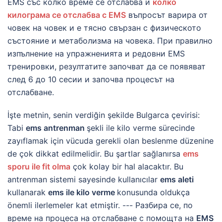
EMS със колко време се отслабва и
колко
килограма се отслабва с EMS
въпросът варира от
човек на човек и е тясно свързан с физическото
състояние и метаболизма на човека. При правилно
изпълнение на упражненията и редовни EMS
тренировки, резултатите започват да се появяват
след 6 до 10 сесии и започва процесът на
отслабване.
İşte metnin, senin verdiğin şekilde Bulgarca çevirisi:
Tabi
ems antrenman
şekli ile kilo verme sürecinde
zayıflamak için vücuda gerekli olan beslenme düzenine
de çok dikkat edilmelidir. Bu şartlar sağlanırsa
ems
sporu ile fit olma
çok kolay bir hal alacaktır. Bu
antrenman sistemi sayesinde kullanıcılar
ems aleti
kullanarak
ems ile kilo verme
konusunda oldukça
önemli ilerlemeler kat etmiştir. --- Разбира се, по
време на процеса на отслабване с помощта на
EMS