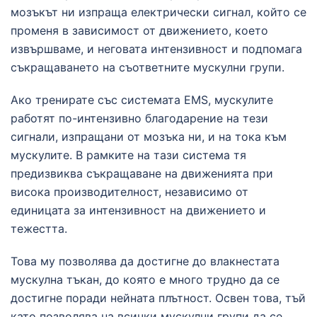
мозъкът ни изпраща електрически сигнал, който се
променя в зависимост от движението, което
извършваме, и неговата интензивност и подпомага
съкращаването на съответните мускулни групи.
Ако тренирате със системата EMS, мускулите
работят по-интензивно благодарение на тези
сигнали, изпращани от мозъка ни, и на тока към
мускулите. В рамките на тази система тя
предизвиква съкращаване на движенията при
висока производителност, независимо от
единицата за интензивност на движението и
тежестта.
Това му позволява да достигне до влакнестата
мускулна тъкан, до която е много трудно да се
достигне поради нейната плътност. Освен това, тъй
като позволява на всички мускулни групи да се