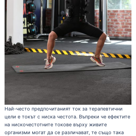
Най-често предпочитаният ток за терапевтични
цели е токът с ниска честота. Въпреки че ефектите
на нискочестотните токове върху живите
организми могат да се различават, те също така