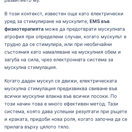
развитието му.
В този контекст, известен още като електрически
уред за стимулиране на мускулите,
EMS във
физиотерапията
може да предотврати мускулната
атрофия при определени случаи, когато мускулът е
трудно да се стимулира, или при необичайни
състояния като намаляване на мускулния обем и
загуба на сила, чрез електронната система за
мускулна стимулация.
Когато даден мускул се движи, електрическата
мускулна стимулация предизвиква свиване във
всички мускулни влакна във всички посоки. По
този начин това е много ефективен метод. Тази
система, която дава успешни резултати при ръцете
и краката, придоби нова роля, когато започна да се
прилага върху цялото тяло.