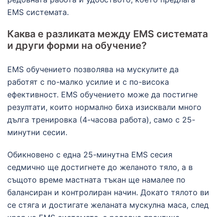
EMS системата.
Каква е разликата между EMS системата
и други форми на обучение?
EMS обучението позволява на мускулите да
работят с по-малко усилие и с по-висока
ефективност. EMS обучението може да постигне
резултати, които нормално биха изисквали много
дълга тренировка (4-часова работа), само с 25-
минутни сесии.
Обикновено с една 25-минутна EMS сесия
седмично ще достигнете до желаното тяло, а в
същото време мастната тъкан ще намалее по
балансиран и контролиран начин. Докато тялото ви
се стяга и достигате желаната мускулна маса, след