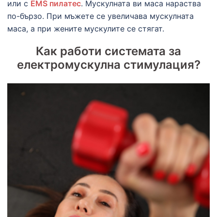
или с
EMS пилатес
. Мускулната ви маса нараства
по-бързо. При мъжете се увеличава мускулната
маса, а при жените мускулите се стягат.
Как работи системата за
електромускулна стимулация?