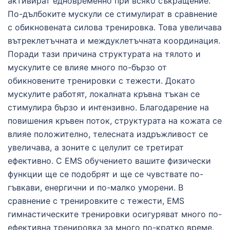
активират едновременно при всяко съкращение.
По-дълбоките мускули се стимулират в сравнение
с обикновената силова тренировка. Това увеличава
вътреклетъчната и междуклетъчната координация.
Поради тази причина структурата на тялото и
мускулите се влияе много по-бързо от
обикновените тренировки с тежести. Докато
мускулите работят, локалната кръвна тъкан се
стимулира бързо и интензивно. Благодарение на
повишения кръвен поток, структурата на кожата се
влияе положително, телесната издръжливост се
увеличава, а зоните с целулит се третират
ефективно. С EMS обучението вашите физически
функции ще се подобрят и ще се чувствате по-
гъвкави, енергични и по-малко уморени. В
сравнение с тренировките с тежести, EMS
гимнастическите тренировки осигуряват много по-
ефективна тренировка за много по-кратко време.