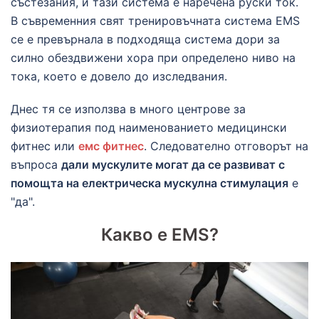
състезания, и тази система е наречена руски ток.
В съвременния свят тренировъчната система EMS
се е превърнала в подходяща система дори за
силно обездвижени хора при определено ниво на
тока, което е довело до изследвания.
Днес тя се използва в много центрове за
физиотерапия под наименованието медицински
фитнес или
емс фитнес
. Следователно отговорът на
въпроса
дали мускулите могат да се развиват с
помощта на електрическа мускулна стимулация
е
"да".
Какво е EMS?