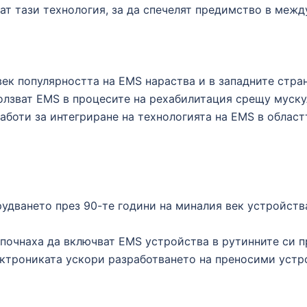
ат тази технология, за да спечелят предимство в межд
век популярността на EMS нараства и в западните стран
олзват EMS в процесите на рехабилитация срещу муску
аботи за интегриране на технологията на EMS в област
рудването през 90-те години на миналия век устройств
апочнаха да включват EMS устройства в рутинните си п
ктрониката ускори разработването на преносими устр