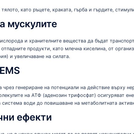
тялото, като ръцете, краката, гърба и гърдите, стимул
на мускулите
кислорода и хранителните вещества да бъдат транспорт
отпадните продукти, като млечна киселина, от организ
я) и увеличаване на силата.
 EMS
 чрез генериране на потенциали на действие върху нер
лекулите на АТФ (аденозин трифосфат) осигуряват ене
 система води до повишаване на метаболитната активн
чни ефекти
на, но в някои случаи могат да се появят незначителни