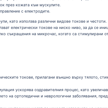
ок през кожата към мускулите.
правление с електродите.
упи, като използва различни видове токове и честоти.
лзват електрически токове на ниско ниво, за да се ин
ко съкращения на микрочас, когато са стимулирани о
ическите токове, прилагани външно върху тялото, сти
улация ускорява оздравителния процес, като увеличава
ето на ортопедични и неврологични заболявания, пред