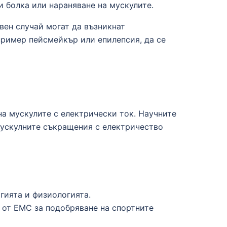
 болка или нараняване на мускулите.
вен случай могат да възникнат
пример пейсмейкър или епилепсия, да се
на мускулите с електрически ток. Научните
 мускулните съкращения с електричество
гията и физиологията.
 от ЕМС за подобряване на спортните