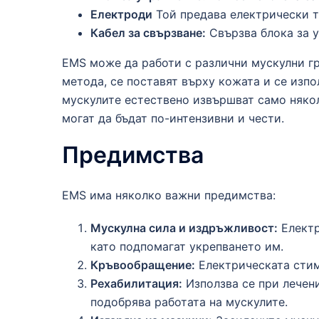
Електроди
Той предава електрически т
Кабел за свързване:
Свързва блока за у
EMS може да работи с различни мускулни гр
метода, се поставят върху кожата и се изпо
мускулите естествено извършват само някол
могат да бъдат по-интензивни и чести.
Предимства
EMS има няколко важни предимства:
Мускулна сила и издръжливост:
Електр
като подпомагат укрепването им.
Кръвообращение:
Електрическата стим
Рехабилитация:
Използва се при лечени
подобрява работата на мускулите.