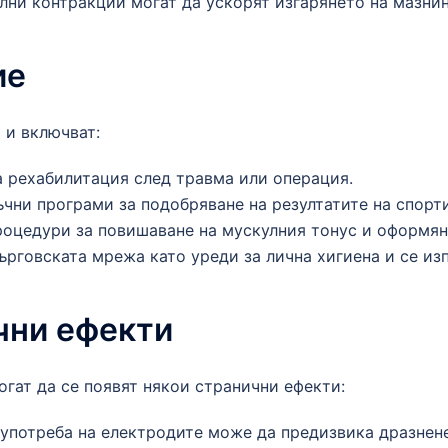
ни контракции могат да ускорят изгарянето на мазнин
ие
 и включват:
а рехабилитация след травма или операция.
чни програми за подобряване на резултатите на спорт
роцедури за повишаване на мускулния тонус и оформяне
ърговската мрежа като уреди за лична хигиена и се из
чни ефекти
огат да се появят някои странични ефекти:
потреба на електродите може да предизвика дразнене