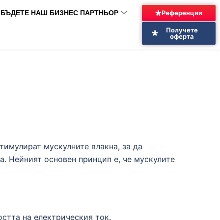
БЪДЕТЕ НАШ БИЗНЕС ПАРТНЬОР
Референции
Получете
оферта
тимулират мускулните влакна, за да
а. Нейният основен принцип е, че мускулите
остта на електрическия ток.