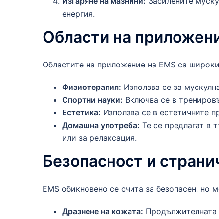
Изгаряне на мазнини:
Засилените мускул
енергия.
Области на приложен
Областите на приложение на EMS са широки
Физиотерапия:
Използва се за мускулн
Спортни науки:
Включва се в тренировъ
Естетика:
Използва се в естетичните п
Домашна употреба:
Те се предлагат в т
или за релаксация.
Безопасност и страни
EMS обикновено се счита за безопасен, но м
Дразнене на кожата:
Продължителната у