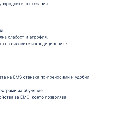
ународните състезания.
и.
лна слабост и атрофия.
та на силовите и кондиционните
ата на EMS станаха по-преносими и удобни
рограми за обучение.
ойства за ЕМС, което позволява