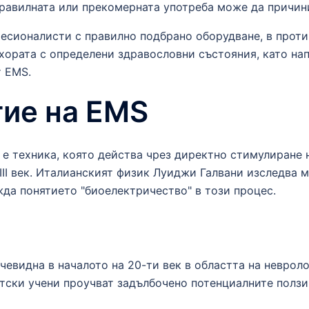
авилната или прекомерната употреба може да причини
есионалисти с правилно подбрано оборудване, в проти
хората с определени здравословни състояния, като на
т EMS.
тие на EMS
е техника, която действа чрез директно стимулиране 
VIII век. Италианският физик Луиджи Галвани изследва
да понятието "биоелектричество" в този процес.
евидна в началото на 20-ти век в областта на невроло
етски учени проучват задълбочено потенциалните ползи