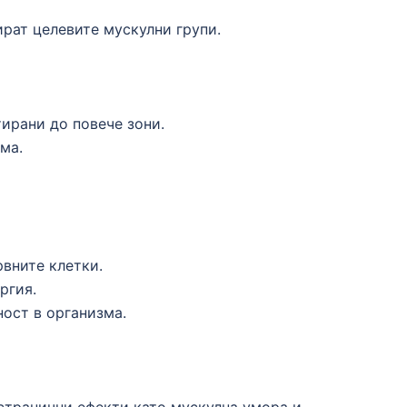
ират целевите мускулни групи.
ирани до повече зони.
ма.
вните клетки.
ргия.
ост в организма.
 странични ефекти като мускулна умора и