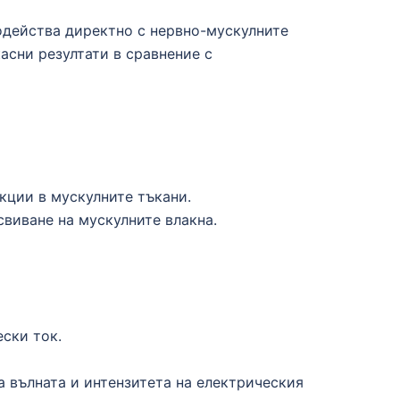
одейства директно с нервно-мускулните
асни резултати в сравнение с
кции в мускулните тъкани.
свиване на мускулните влакна.
ски ток.
а вълната и интензитета на електрическия