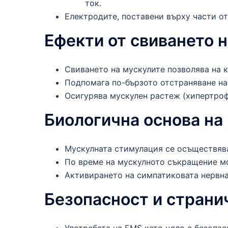
ток.
Електродите, поставени върху части от 
Ефекти от свиването 
Свиването на мускулите позволява на 
Подпомага по-бързото отстраняване на 
Осигурява мускулен растеж (хипертрофи
Биологична основа на
Мускулната стимулация се осъществява
По време на мускулното съкращение мо
Активирането на симпатиковата нервна
Безопасност и страни
Употребата на EMS като цяло е безопас