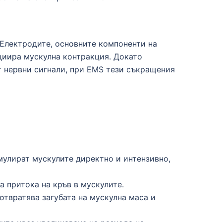
 Електродите, основните компоненти на
ициира мускулна контракция. Докато
т нервни сигнали, при EMS тези съкращения
мулират мускулите директно и интензивно,
 притока на кръв в мускулите.
отвратява загубата на мускулна маса и