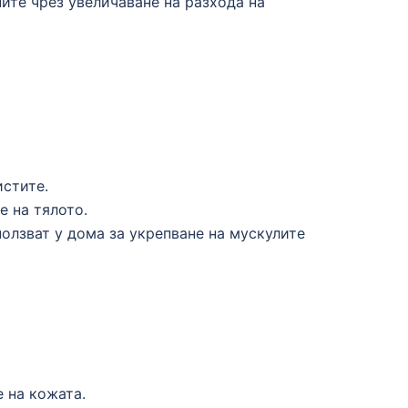
ите чрез увеличаване на разхода на
истите.
 на тялото.
ползват у дома за укрепване на мускулите
 на кожата.