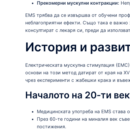
Прекомерни мускулни контракции:
Непр
EMS трябва да се извършва от обучени проф
неблагоприятни ефекти. Също така е важно 
консултират с лекаря си, преди да използва
История и разви
Електрическата мускулна стимулация (ЕМС) 
основи на този метод датират от края на X
чрез експерименти с жабешки крака и въвеж
Началото на 20-ти век
Медицинската употреба на EMS става оч
През 60-те години на миналия век съв
постижения.