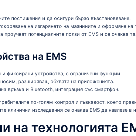
ните постижения и да осигури бързо възстановяване.
ускоряване на изгарянето на мазнините и оформяне на 
 проучват потенциалните ползи от EMS и се очаква та
ойства на EMS
и и фиксирани устройства, с ограничени функции.
еносим, разширяващ обхвата на приложенията.
чна връзка и Bluetooth, интеграция със смартфон.
требителите по-голям контрол и гъвкавост, което пра
те клинични изследвания се очаква EMS да навлезе в 
и на технологията E