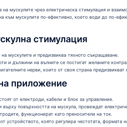
а на мускулите чрез електрическа стимулация и взаим
на към мускулите по-ефективно, което води до по-ефик
ускулна стимулация
 на мускулите и предизвиква тяхното съкращаване.
оти и дължини на вълните се постигат желаните контра
гателните нерви, които от своя страна предизвикват 
 на приложение
тоят от електроди, кабели и блок за управление.
 върху повърхността на мускула, провеждат електриче
тродите, функционират като преносители на ток.
 от устройството, която регулира честотата, формата н