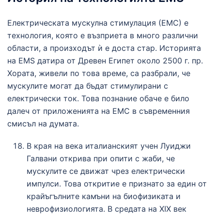
Електрическата мускулна стимулация (ЕМС) е
технология, която е възприета в много различни
области, а произходът ѝ е доста стар. Историята
на EMS датира от Древен Египет около 2500 г. пр.
Хората, живели по това време, са разбрали, че
мускулите могат да бъдат стимулирани с
електрически ток. Това познание обаче е било
далеч от приложенията на ЕМС в съвременния
смисъл на думата.
В края на века италианският учен Луиджи
Галвани открива при опити с жаби, че
мускулите се движат чрез електрически
импулси. Това откритие е признато за един от
крайъгълните камъни на биофизиката и
неврофизиологията. В средата на XIX век