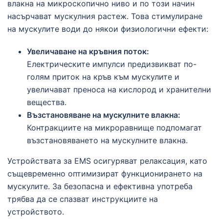
влакна на микроскопично ниво и по този начин
насърчават мускулния растеж. Това стимулиране
на мускулите води до някои физиологични ефекти:
Увеличаване на кръвния поток:
Електрическите импулси предизвикват по-
голям приток на кръв към мускулите и
увеличават преноса на кислород и хранителни
вещества.
Възстановяване на мускулните влакна:
Контракциите на микроравнище подпомагат
възстановяването на мускулните влакна.
Устройствата за EMS осигуряват релаксация, като
същевременно оптимизират функционирането на
мускулите. За безопасна и ефективна употреба
трябва да се спазват инструкциите на
устройството.