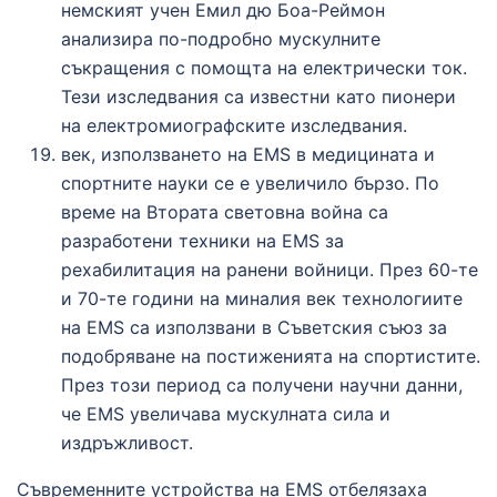
немският учен Емил дю Боа-Реймон
анализира по-подробно мускулните
съкращения с помощта на електрически ток.
Тези изследвания са известни като пионери
на електромиографските изследвания.
век, използването на EMS в медицината и
спортните науки се е увеличило бързо. По
време на Втората световна война са
разработени техники на EMS за
рехабилитация на ранени войници. През 60-те
и 70-те години на миналия век технологиите
на EMS са използвани в Съветския съюз за
подобряване на постиженията на спортистите.
През този период са получени научни данни,
че EMS увеличава мускулната сила и
издръжливост.
Съвременните устройства на EMS отбелязаха