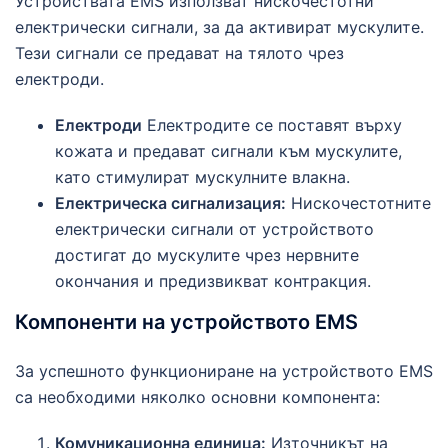
Устройствата EMS използват нискочестотни
електрически сигнали, за да активират мускулите.
Тези сигнали се предават на тялото чрез
електроди.
Електроди
Електродите се поставят върху
кожата и предават сигнали към мускулите,
като стимулират мускулните влакна.
Електрическа сигнализация:
Нискочестотните
електрически сигнали от устройството
достигат до мускулите чрез нервните
окончания и предизвикват контракция.
Компоненти на устройството EMS
За успешното функциониране на устройството EMS
са необходими няколко основни компонента:
Комуникационна единица:
Източникът на