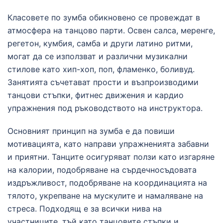
Класовете по зумба обикновено се провеждат в
атмосфера на танцово парти. Освен салса, меренге,
регетон, кумбия, самба и други латино ритми,
могат да се използват и различни музикални
стилове като хип-хоп, поп, фламенко, боливуд.
Занятията съчетават прости и възпроизводими
танцови стъпки, фитнес движения и кардио
упражнения под ръководството на инструктора.
Основният принцип на зумба е да повиши
мотивацията, като направи упражненията забавни
и приятни. Танците осигуряват ползи като изгаряне
на калории, подобряване на сърдечносъдовата
издръжливост, подобряване на координацията на
тялото, укрепване на мускулите и намаляване на
стреса. Подходящ е за всички нива на
участниците, тъй като танцовите стъпки и