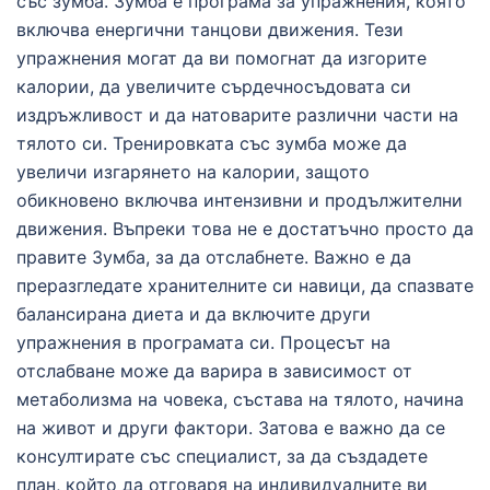
със зумба. Зумба е програма за упражнения, която
включва енергични танцови движения. Тези
упражнения могат да ви помогнат да изгорите
калории, да увеличите сърдечносъдовата си
издръжливост и да натоварите различни части на
тялото си. Тренировката със зумба може да
увеличи изгарянето на калории, защото
обикновено включва интензивни и продължителни
движения. Въпреки това не е достатъчно просто да
правите Зумба, за да отслабнете. Важно е да
преразгледате хранителните си навици, да спазвате
балансирана диета и да включите други
упражнения в програмата си. Процесът на
отслабване може да варира в зависимост от
метаболизма на човека, състава на тялото, начина
на живот и други фактори. Затова е важно да се
консултирате със специалист, за да създадете
план, който да отговаря на индивидуалните ви