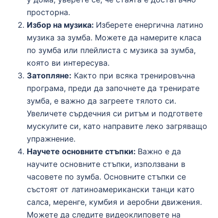
просторна.
Избор на музика:
Изберете енергична латино
музика за зумба.
Можете да намерите класа
по зумба или плейлиста с музика за зумба,
която ви интересува.
Затопляне:
Както при всяка тренировъчна
програма, преди да започнете да тренирате
зумба, е важно да загреете тялото си.
Увеличете сърдечния си ритъм и подгответе
мускулите си, като направите леко загряващо
упражнение.
Научете основните стъпки:
Важно е да
научите основните стъпки, използвани в
часовете по зумба.
Основните стъпки се
състоят от латиноамерикански танци като
салса, меренге, кумбия и аеробни движения.
Можете да следите видеоклиповете на