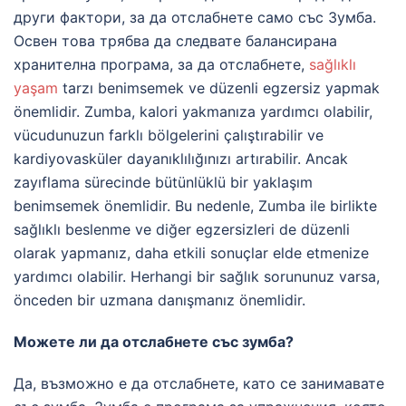
други фактори, за да отслабнете само със Зумба.
Освен това трябва да следвате балансирана
хранителна програма, за да отслабнете,
sağlıklı
yaşam
tarzı benimsemek ve düzenli egzersiz yapmak
önemlidir. Zumba, kalori yakmanıza yardımcı olabilir,
vücudunuzun farklı bölgelerini çalıştırabilir ve
kardiyovasküler dayanıklılığınızı artırabilir. Ancak
zayıflama sürecinde bütünlüklü bir yaklaşım
benimsemek önemlidir. Bu nedenle, Zumba ile birlikte
sağlıklı beslenme ve diğer egzersizleri de düzenli
olarak yapmanız, daha etkili sonuçlar elde etmenize
yardımcı olabilir. Herhangi bir sağlık sorununuz varsa,
önceden bir uzmana danışmanız önemlidir.
Можете ли да отслабнете със зумба?
Да, възможно е да отслабнете, като се занимавате