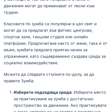
движения могат да преминават от лесни към
трудни.
Класовете по зумба са популярни в цял свят и
могат да се предлагат във фитнес центрове,
спортни зали, танцови студия или онлайн
платформи. Предпочитана както от жени, така и от
мъже, зумбата предлага приятен начин за
упражнения, като същевременно създава среда за
социално взаимодействие.
Можете да следвате стъпките по-долу, за да
правите Зумба:
Изберете подходяща среда:
Изберете място
за практикуване на зумба с достатъчно
пространство за движение.
Ако практикувате
у дома, уверете се, че стаята е достатъчно