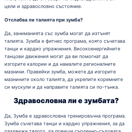
цели и здравословно състояние.
Отслабва ли талията при зумба?
Да, заниманията със зумба могат да изтънят
талията. Зумба е фитнес програма, която съчетава
танци и кардио упражнения. Високоенергийните
танцови движения могат да ви помогнат да
изгорите калории и да намалите регионалните
мазнини. Правейки зумба, можете да изгорите
мазнините около талията, да укрепите коремните
си мускули и да направите талията си по-тънка.
Здравословна ли е зумбата?
Да, Зумба е здравословна тренировъчна програма.
Зумба съчетава танци и кардио упражнения, за да
раздвижи тялото, да повиши сърдечно-съдовата