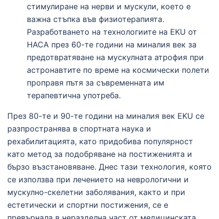
стимулиране на нерви и мускули, което е
важна стъпка във физиотерапията.
Разработването на технологиите на EKU от
НАСА през 60-те години на миналия век за
предотвратяване на мускулната атрофия при
астронавтите по време на космически полети
проправя пътя за съвременната им
терапевтична употреба.
През 80-те и 90-те години на миналия век EKU се
разпространява в спортната наука и
рехабилитацията, като придобива популярност
като метод за подобряване на постиженията и
бързо възстановяване. Днес тази технология, която
се използва при лечението на неврологични и
мускулно-скелетни заболявания, както и при
естетически и спортни постижения, се е
превърнала в неразделна част от медицинската