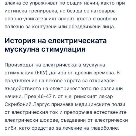
влакна се упражняват по същия начин, както при
истинска тренировка, но без да се натоварва
опорно-двигателният апарат, което е особено
полезно за контузени или обездвижени лица.
История на електрическата
мускулна стимулация
Произходът на електрическата мускулна
стимулация (ЕКУ) датира от древни времена. В
продължение на векове хората са откривали
въздействието на електричеството по различни
начини. През 46-47 г. от н.е. римският лекар
Скрибоний Ларгус признава медицинските ползи
от електрическия ток и препоръчва естествените
електрически шокове, създавани от електрически
риби, като средство за лечение на главоболие.