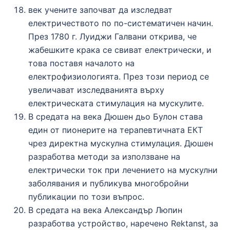
век учените започват да изследват
електричеството по по-систематичен начин.
През 1780 г. Луиджи Галвани открива, че
жабешките крака се свиват електрически, и
това поставя началото на
електрофизиологията. През този период се
увеличават изследванията върху
електрическата стимулация на мускулите.
В средата на века Дюшен дьо Булон става
един от пионерите на терапевтичната ЕКТ
чрез директна мускулна стимулация. Дюшен
разработва методи за използване на
електрически ток при лечението на мускулни
заболявания и публикува многобройни
публикации по този въпрос.
В средата на века Александър Люпин
разработва устройство, наречено Rektanst, за