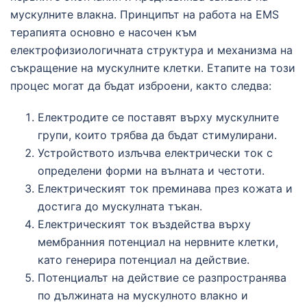
мускулните влакна. Принципът на работа на EMS
терапията основно е насочен към
електрофизиологичната структура и механизма на
съкращение на мускулните клетки. Етапите на този
процес могат да бъдат изброени, както следва:
Електродите се поставят върху мускулните
групи, които трябва да бъдат стимулирани.
Устройството излъчва електрически ток с
определени форми на вълната и честоти.
Електрическият ток преминава през кожата и
достига до мускулната тъкан.
Електрическият ток въздейства върху
мембранния потенциал на нервните клетки,
като генерира потенциал на действие.
Потенциалът на действие се разпространява
по дължината на мускулното влакно и