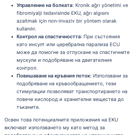
Управление на болката:
Kronik ağrı yönetimi ve
fibromiyalji tedavisinde EKU, ağrı algısını
azaltmak için non-invaziv bir yöntem olarak
kullanılır.
Контрол на спастичността
: При състояния
като инсулт или церебрална парализа ECU
може да помогне за отпускане на спастичните
мускули и подобряване на двигателния
контрол.
Повишаване на кръвния поток:
Използвани за
подобряване на кръвообращението, тези
стимулации позволяват транспортирането на
повече кислород и хранителни вещества до
тъканите.
Освен това потенциалните приложения на EKU
включват използването му като метод за