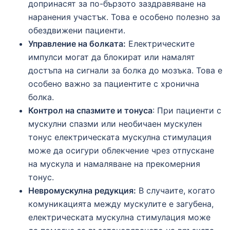
допринасят за по-бързото заздравяване на
наранения участък. Това е особено полезно за
обездвижени пациенти.
Управление на болката:
Електрическите
импулси могат да блокират или намалят
достъпа на сигнали за болка до мозъка. Това е
особено важно за пациентите с хронична
болка.
Контрол на спазмите и тонуса
: При пациенти с
мускулни спазми или необичаен мускулен
тонус електрическата мускулна стимулация
може да осигури облекчение чрез отпускане
на мускула и намаляване на прекомерния
тонус.
Невромускулна редукция:
В случаите, когато
комуникацията между мускулите е загубена,
електрическата мускулна стимулация може