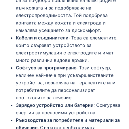
се за по-добро прилепване на електродите
към кожата и за подобряване на
електропроводимостта. Той подобрява
контакта между кожата и електрода и
намалява усещането за дискомфорт.
Кабели и съединители
: Това са елементите,
които свързват устройството за
електростимулация с електродите и имат
много различни видове връзки.
Софтуер за програмиране
: Този софтуер,
наличен най-вече при усъвършенстваните
устройства, позволява на терапевтите или
потребителите да персонализират
протоколите за лечение.
Зарядно устройство или батерии
: Осигурява
енергия за преносими устройства.
Ръководства за потребителя и материали за
обучение
: Съдържа необходимата