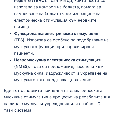
нервите (ТЕНС):
Този метод, който често се
използва за контрол на болката, помага за
намаляване на болката чрез изпращане на
електрическа стимулация към нервните
пътища.
Функционална електрическа стимулация
(FES):
Използва се особено за подобряване на
мускулната функция при парализирани
пациенти.
Невромускулна електрическа стимулация
(NMES):
Това са приложения, насочени към
мускулна сила, издръжливост и укрепване на
мускулите като поддържащо лечение.
Един от основните принципи на електрическата
мускулна стимулация е процесът на рехабилитация
на лица с мускулни увреждания или слабост. С
тази система