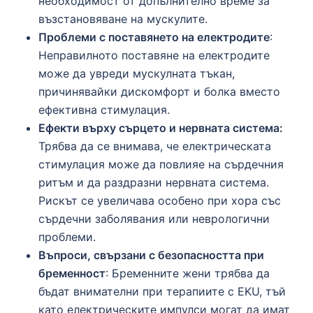
необходимост от допълнително време за
възстановяване на мускулите.
Проблеми с поставянето на електродите
:
Неправилното поставяне на електродите
може да увреди мускулната тъкан,
причинявайки дискомфорт и болка вместо
ефективна стимулация.
Ефекти върху сърцето и нервната система:
Трябва да се внимава, че електрическата
стимулация може да повлияе на сърдечния
ритъм и да раздразни нервната система.
Рискът се увеличава особено при хора със
сърдечни заболявания или неврологични
проблеми.
Въпроси, свързани с безопасността при
бременност
: Бременните жени трябва да
бъдат внимателни при терапиите с EKU, тъй
като електрическите импулси могат да имат